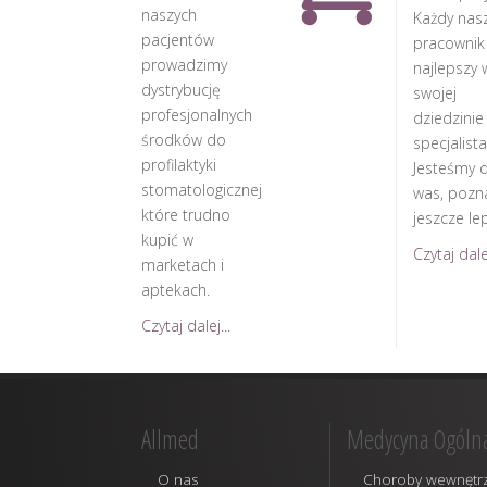
naszych
Każdy nas
pacjentów
pracownik
prowadzimy
najlepszy 
dystrybucję
swojej
profesjonalnych
dziedzinie
środków do
specjalista
profilaktyki
Jesteśmy d
stomatologicznej
was, pozn
które trudno
jeszcze lep
kupić w
Czytaj dalej
marketach i
aptekach.
Czytaj dalej...
Allmed
Medycyna Ogóln
O nas
Choroby wewnętr