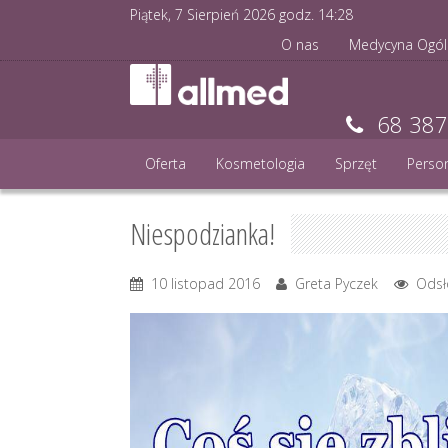
Piątek, 7 Sierpień 2026 godz.
14
:
28
O nas
Medycyna Ogól
68 387
Oferta
Kosmetologia
Sprzęt
Perso
Niespodzianka!
10 listopad 2016
Greta Pyczek
Odsł