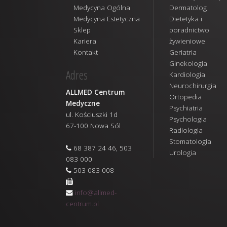
Medycyna Ogólna
Dermatolog
Medycyna Estetyczna
Dietetyka i
Sklep
poradnictwo
Kariera
żywieniowe
Kontakt
Geriatria
Ginekologia
Adres
Kardiologia
Neurochirurgia
ALLMED Centrum
Ortopedia
Medyczne
Psychiatria
ul. Kościuszki 1d
Psychologia
67-100 Nowa Sól
Radiologia
Stomatologia
68 387 24 46, 503
Urologia
083 000
503 083 008
info@allmed-
centrum.pl