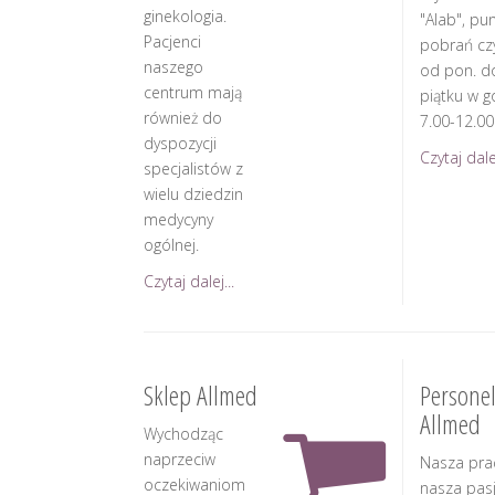
ginekologia.
"Alab", pu
Pacjenci
pobrań cz
naszego
od pon. d
centrum mają
piątku w g
również do
7.00-12.00
dyspozycji
Czytaj dalej
specjalistów z
wielu dziedzin
medycyny
ogólnej.
Czytaj dalej...
Sklep Allmed
Persone
Allmed
Wychodząc
naprzeciw
Nasza pra
oczekiwaniom
nasza pasj