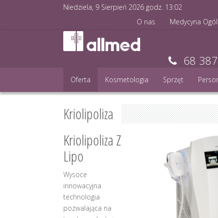
Niedziela, 9 Sierpień 2026 godz.
13
:
02
O nas
Medycyna Ogól
68 387
Oferta
Kosmetologia
Sprzęt
Perso
Kriolipoliza
Krioli
poliza Z
Lipo
Wysoce
innowacyjna
technologia
pozwalająca na