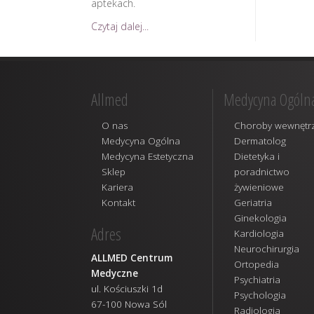
aptekach.
Czytaj dalej...
Allmed
Medycyna Ogóln
O nas
Choroby wewnętr
Medycyna Ogólna
Dermatolog
Medycyna Estetyczna
Dietetyka i
Sklep
poradnictwo
Kariera
żywieniowe
Kontakt
Geriatria
Ginekologia
Adres
Kardiologia
Neurochirurgia
ALLMED Centrum
Ortopedia
Medyczne
Psychiatria
ul. Kościuszki 1d
Psychologia
67-100 Nowa Sól
Radiologia