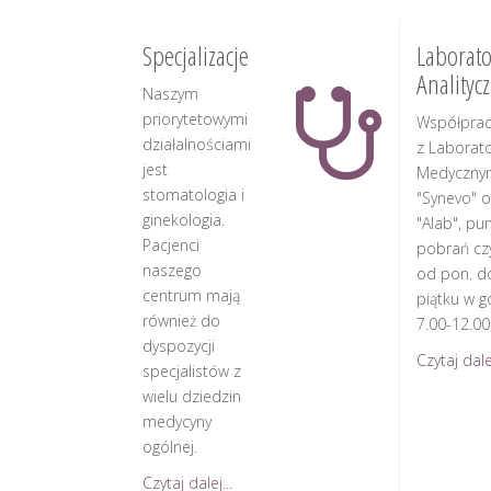
Specjalizacje
Laborato
Analityc
Naszym
priorytetowymi
Współpra
działalnościami
z Laborat
jest
Medyczny
stomatologia i
"Synevo" o
ginekologia.
"Alab", pu
Pacjenci
pobrań cz
naszego
od pon. d
centrum mają
piątku w g
również do
7.00-12.00
dyspozycji
Czytaj dalej
specjalistów z
wielu dziedzin
medycyny
ogólnej.
Czytaj dalej...