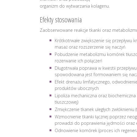
organizm do wytwarzania kolagenu.
Efekty stosowania
Zaobserwowane reakcje tkanki oraz metabolizmu
Krótkotrwałe zwiększenie się przepływu k
masaż oraz rozszerzenie się naczyń
Pobudzenie metabolizmu komórek tłusz
rozerwanie ich połączeń
Długotrwała poprawa w kwestii przepływu 
spowodowana jest formowaniem się nacz
Efekt drenażu limfatycznego, odwodnieni
produktów ubocznych
Lipoliza mechaniczna oraz biochemiczna (
tłuszczowej)
Zmiękczenie tkanek uległych zwłóknieniu (
Wzmocnienie tkanki łącznej poprzez neog
prowadzi do poprawienia jędrności oraz e
Odnowienie komórek (proces ich regenera