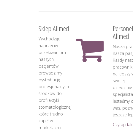
Sklep Allmed
Persone
Allmed
Wychodząc
naprzeciw
Nasza pra
oczekiwaniom
nasza pasj
naszych
Każdy nas
pacjentów
pracownik
prowadzimy
najlepszy 
dystrybucję
swojej
profesjonalnych
dziedzinie
środków do
specjalista
profilaktyki
Jesteśmy d
stomatologicznej
was, pozn
które trudno
jeszcze lep
kupić w
Czytaj dalej
marketach i