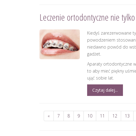
Leczenie ortodontyczne nie tylko 
Kiedyś zarezerwowane tylk
powodzeniem stosowane 
niedawno powód do wst
gadżet.
Aparaty ortodontyczne wa
to aby mieć piękny uśmie
ująć sobie lat.
Czytaj dalej...
«
7
8
9
10
11
12
13