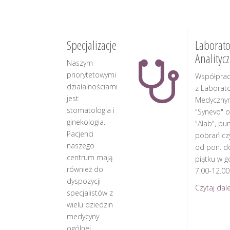
Specjalizacje
Laborato
Analityc
Naszym
priorytetowymi
Współpra
działalnościami
z Laborat
jest
Medyczny
stomatologia i
"Synevo" o
ginekologia.
"Alab", pu
Pacjenci
pobrań cz
naszego
od pon. d
centrum mają
piątku w g
również do
7.00-12.00
dyspozycji
Czytaj dalej
specjalistów z
wielu dziedzin
medycyny
ogólnej.