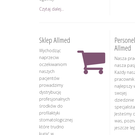
Czytaj dalej...
Sklep Allmed
Persone
Allmed
Wychodząc
naprzeciw
Nasza pra
oczekiwaniom
nasza pasj
naszych
Każdy nas
pacjentów
pracownik
prowadzimy
najlepszy 
dystrybucję
swojej
profesjonalnych
dziedzinie
środków do
specjalista
profilaktyki
Jesteśmy d
stomatologicznej
was, pozn
które trudno
jeszcze lep
kupić w