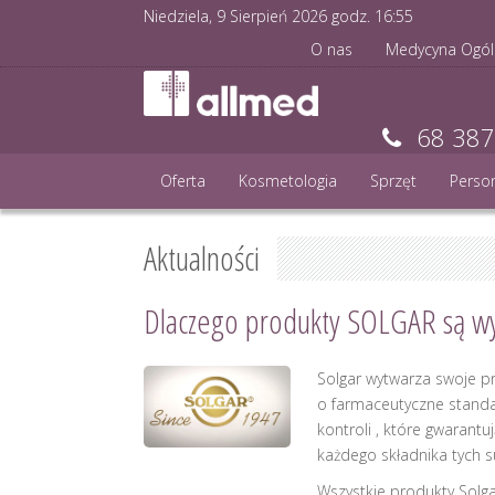
Niedziela, 9 Sierpień 2026 godz.
16
:
55
O nas
Medycyna Ogól
68 387
Oferta
Kosmetologia
Sprzęt
Perso
Aktualności
Dlaczego produkty SOLGAR są w
Solgar wytwarza swoje 
o farmaceutyczne standa
kontroli , które gwarantuj
każdego składnika tych 
Wszystkie produkty Solg