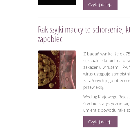
Czytaj dalej...
Rak szyjki macicy to schorzenie,
zapobiec
Z badań wynika, że ok 7
seksualnie kobiet na pew
zakażeniu wirusem HPV.
wirus ustępuje samoistni
zarażonych jego obecno
przewlekłą.
Według Krajowego Reje
średnio statystycznie pi
umiera z powodu raka szy
Czytaj dalej...