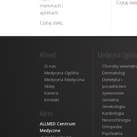
Czytaj dalej
marketach i
aptekach.
Czytaj dalej...
Allmed
Medycyna Ogóln
O nas
Choroby wewnętr
Medycyna Ogólna
Dermatolog
Medycyna Estetyczna
Dietetyka i
Sklep
poradnictwo
Kariera
żywieniowe
Kontakt
Geriatria
Ginekologia
Adres
Kardiologia
Neurochirurgia
ALLMED Centrum
Ortopedia
Medyczne
Psychiatria