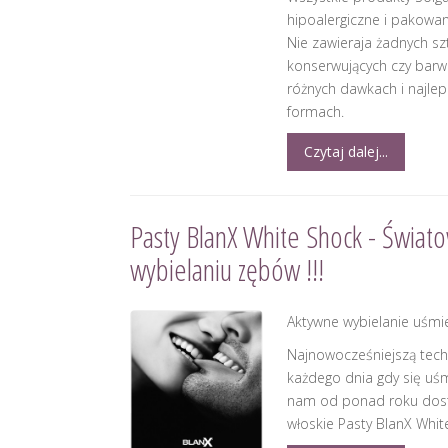
hipoalergiczne i pakowan
Nie zawieraja żadnych s
konserwujących czy barw
różnych dawkach i najlep
formach.
Czytaj dalej...
Pasty BlanX White Shock - Świat
wybielaniu zębów !!!
Aktywne wybielanie uśmi
Najnowocześniejszą techn
każdego dnia gdy się u
nam od ponad roku dost
włoskie Pasty BlanX Whit