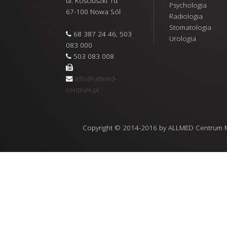
ul. Kościuszki 1d
Psychologia
67-100 Nowa Sól
Radiologia
Stomatologia
68 387 24 46, 503
Urologia
083 000
503 083 008
info@allmed-
centrum.pl
Copyright © 2014-2016 by ALLMED Centrum Med