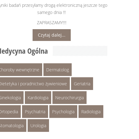
niki badań przesyłamy drogą elektroniczną jeszcze tego
samego dnia !!!
ZAPRASZAMY!!!!
Czytaj dalej...
edycyna Ogólna
Choroby wewnętrzne
Dermatolog
Dietetyka i poradnictwo żywieniowe
Geriatria
Ginekologia
Kardiologia
Neurochirurgia
Ortopedia
Psychiatria
Psychologia
Radiologia
Stomatologia
Urologia