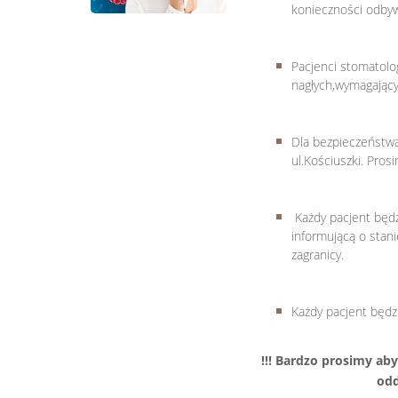
konieczności odbyw
Pacjenci stomatolo
nagłych,wymagający
Dla bezpieczeństwa
ul.Kościuszki. Pro
Każdy pacjent będz
informującą o stan
zagranicy.
Każdy pacjent będz
!!! Bardzo prosimy aby
odd