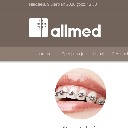
Niedziela, 9 Sierpień 2026 godz.
12
:
58
Laboratoria
Specjalizacje
Usługi
Personel