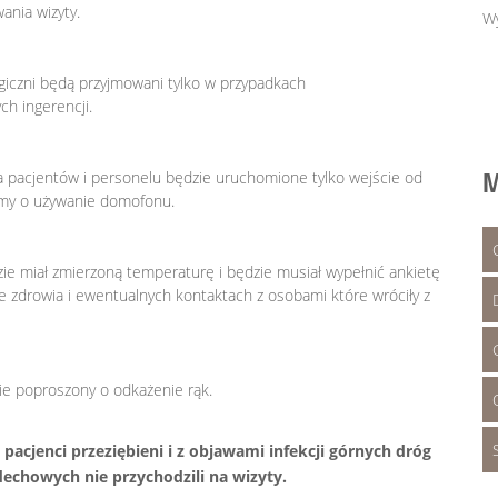
ania wizyty.
Wy
giczni będą przyjmowani tylko w przypadkach
ch ingerencji.
M
 pacjentów i personelu będzie uruchomione tylko wejście od
simy o używanie domofonu.
ie miał zmierzoną temperaturę i będzie musiał wypełnić ankietę
ie zdrowia i ewentualnych kontaktach z osobami które wróciły z
ie poproszony o odkażenie rąk.
 pacjenci przeziębieni i z objawami infekcji górnych dróg
echowych nie przychodzili na wizyty.