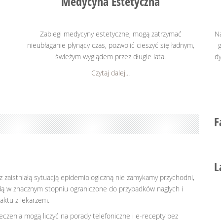
Medycyna Estetyczna
Zabiegi medycyny estetycznej mogą zatrzymać
Na
nieubłaganie płynący czas, pozwolić cieszyć się ładnym,
świeżym wyglądem przez długie lata.
dy
Czytaj dalej...
F
L
z zaistniałą sytuacją epidemiologiczną nie zamykamy przychodni,
ędą w znacznym stopniu ograniczone do przypadków nagłych i
aktu z lekarzem.
leczenia mogą liczyć na porady telefoniczne i e-recepty bez