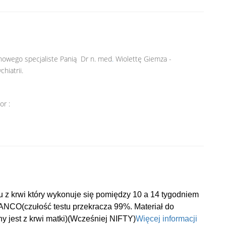
owego specjaliste Panią Dr n. med
.
Wiolettę Giemza -
hiatrii.
or :
 z krwi który wykonuje się pomiędzy 10 a 14 tygodniem
SANCO(czułość testu przekracza 99%. Materiał do
y jest z krwi matki)(Wcześniej NIFTY)
Więcej informacji