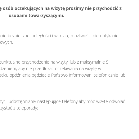
zbę osób oczekujących na wizytę prosimy nie przychodzić z
osobami towarzyszącymi.
ie bezpiecznej odległości i w miarę możliwości nie dotykanie
owych.
unktualne przychodzenie na wizyty, lub z maksymalnie 5
eniem, aby nie przedłużać oczekiwania na wizytę w
adku opóźnienia będziecie Państwo informowani telefonicznie lub
ycji udostępniamy następujące telefony aby móc wizytę odwołać
zystać z teleporady: