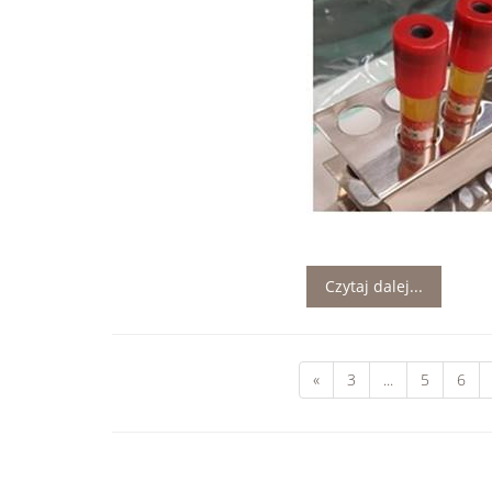
Czytaj dalej...
«
3
...
5
6