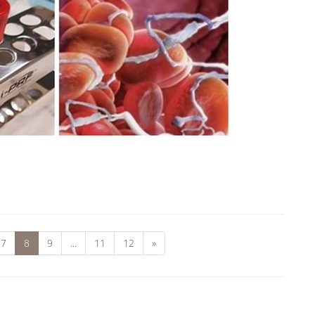
7
8
9
...
11
12
»