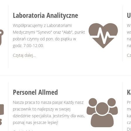
Laboratoria Analityczne
U
Współpracujemy z Laboratoriami
W 
Medycznymi "Synevo" oraz "Alab", punkt
ws
pobrań czynny od pon. do piątku w
na
godz. 7.00-12.00.
na
Czytaj dalej...
Cz
Personel Allmed
K
Nasza praca to nasza pasja! Każdy nasz
Pr
pracownik to najlepszy w swojej
mo
dziedzinie specjalista. Jesteśmy dla was,
ka
poznaj nas jeszcze lepiej!
cz
Do