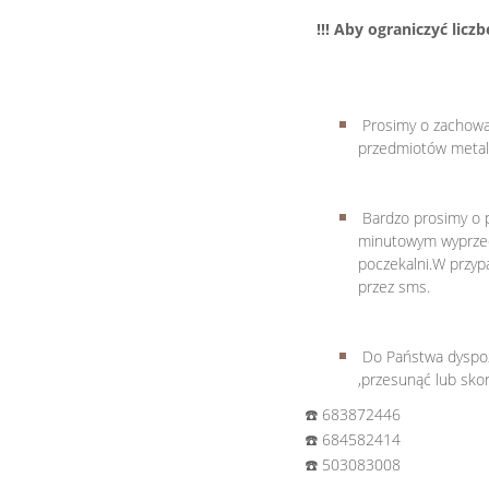
!!! Aby ograniczyć lic
Prosimy o zachowan
przedmiotów metal
Bardzo prosimy o p
minutowym wyprzedz
poczekalni.W przyp
przez sms.
Do Państwa dyspoz
,przesunąć lub skor
☎️ 683872446
☎️ 684582414
☎️ 503083008