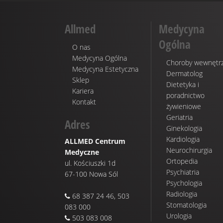
Allmed
Medycyna
Ogólna
O nas
Medycyna Ogólna
Choroby wewnętr
Medycyna Estetyczna
Dermatolog
Sklep
Dietetyka i
Kariera
poradnictwo
Kontakt
żywieniowe
Geriatria
Adres
Ginekologia
Kardiologia
ALLMED Centrum
Neurochirurgia
Medyczne
Ortopedia
ul. Kościuszki 1d
Psychiatria
67-100 Nowa Sól
Psychologia
Radiologia
68 387 24 46, 503
Stomatologia
083 000
Urologia
503 083 008