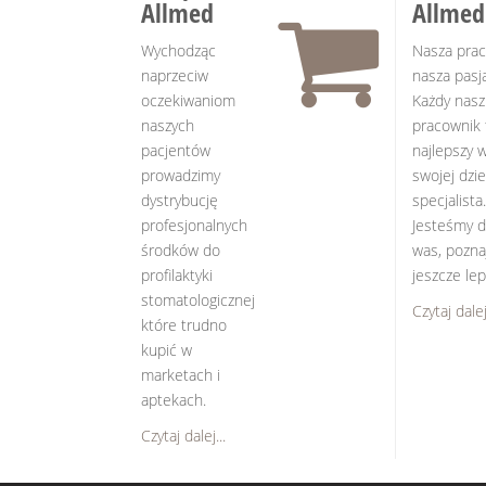
Allmed
Allmed
Wychodząc
Nasza prac
naprzeciw
nasza pasja
oczekiwaniom
Każdy nasz
naszych
pracownik 
pacjentów
najlepszy 
prowadzimy
swojej dzie
dystrybucję
specjalista.
profesjonalnych
Jesteśmy d
środków do
was, pozna
profilaktyki
jeszcze lepi
stomatologicznej
Czytaj dalej.
które trudno
kupić w
marketach i
aptekach.
Czytaj dalej...