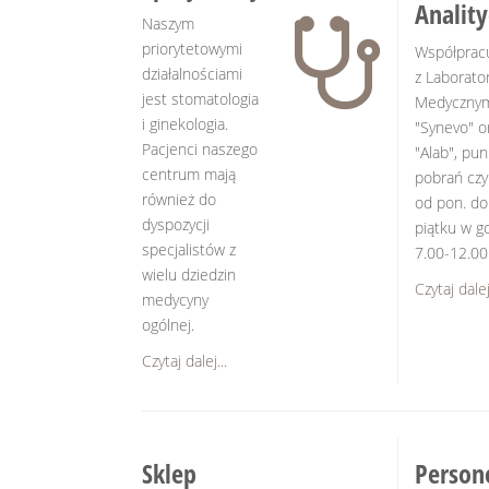
Analit
Naszym
priorytetowymi
Współprac
działalnościami
z Laborato
jest stomatologia
Medyczny
i ginekologia.
"Synevo" o
Pacjenci naszego
"Alab", pun
centrum mają
pobrań cz
również do
od pon. do
dyspozycji
piątku w g
specjalistów z
7.00-12.00
wielu dziedzin
Czytaj dalej.
medycyny
ogólnej.
Czytaj dalej...
Sklep
Person