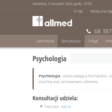
Niedziela, 9 Sierpień 2026 godz.
19
:
03
O nas
Medycyna Og
68 387
Laboratoria
Specjalizacje
Usługi
Per
Psychologia
Psychlologia
–nauka badająca mechanizmy i p
psychiką oraz zachowaniami człowieka
Konsultacji udziela:
Ewa Jusis
więcej